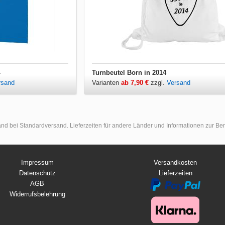
4
Turnbeutel Born in 2014
rsand
Varianten
ab 7,90 €
zzgl.
Versand
land bei Standardversand. Lieferzeiten für andere Länder und Informationen zur B
Impressum
Versandkosten
Datenschutz
Lieferzeiten
AGB
Widerrufsbelehrung