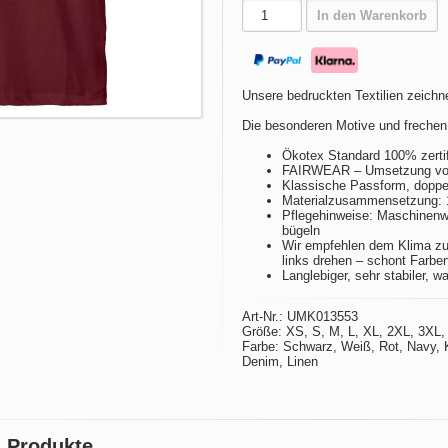
In den Warenkorb
Unsere bedruckten Textilien zeichne
Die besonderen Motive und frechen
Ökotex Standard 100% zertif
FAIRWEAR – Umsetzung von 
Klassische Passform, doppel
Materialzusammensetzung:
Pflegehinweise: Maschinenwä
bügeln
Wir empfehlen dem Klima zu
links drehen – schont Farbe
Langlebiger, sehr stabiler, w
Art-Nr.: UMK013553
Größe: XS, S, M, L, XL, 2XL, 3XL,
Farbe: Schwarz, Weiß, Rot, Navy, 
Denim, Linen
4 Produkte