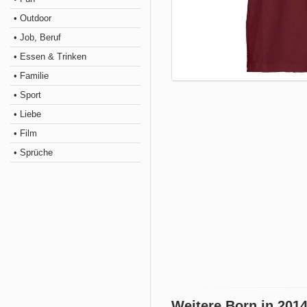
• Outdoor
• Job, Beruf
• Essen & Trinken
• Familie
• Sport
• Liebe
• Film
• Sprüche
Weitere Born in 201