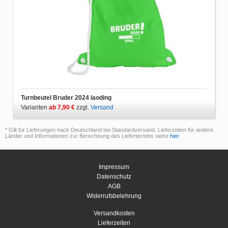
Turnbeutel Bruder 2024 laoding
Varianten
ab 7,90 €
zzgl.
Versand
* Gilt für Lieferungen nach Deutschland bei Standardversand. Lieferzeiten für andere
Länder und Informationen zur Berechnung des Liefertermins siehe
hier
.
Impressum
Datenschutz
AGB
Widerrufsbelehrung
Versandkosten
Lieferzeiten