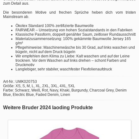
zum Detail aus.
Die besonderen Motive und frechen Sprüche heben dich vom tristen
Mainstream ab.
Ökotex Standard 100% zertifizierte Baumwolle
FAIRWEAR – Umsetzung von hohen Sozialstandards in den Fabriken
Klassische Passform, doppelt genähter Saum, zeitloser Rundausschnitt
Materialzusammensetzung: 100% gekämmte Baumwolle Jersey 165
g/m²
Pflegehinweise: Maschinenwäsche bis 30 Grad, auf links waschen und
bügeln, nicht auf dem Druck bügeln
Wir empfehlen dem Klima zu Liebe: Kalt waschen und auf der Leine
trocknen. Vor dem Waschen auf links drehen – schont Farben und
Druckmotiv
Langlebiger, sehr stabiler, waschfester Flexfolienaufdruck
Art-Nr.: UMK020753
Größe: XS, S, M, L, XL, 2XL, 3XL, 4XL, 5XL
Farbe: Schwarz, Weiß, Rot, Navy, Khaki, Burgundy, Charcoal Grey, Denim
Blue, Electric Blue, Faded Denim, Linen
Weitere Bruder 2024 laoding Produkte