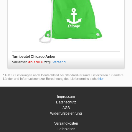
Turnbeutel Chicago Anker
Varianten
ab 7,90 €
zzgl.
Versand
* Gilt für Lieferungen nach Deutschland bei Standardversand. Lieferzeiten für andere
Länder und Informationen zur Berechnung des Liefertermins siehe
hier
.
Impressum
Datenschutz
AGB
Widerrufsbelehrung
Versandkosten
Lieferzeiten