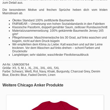
zum Detail aus.
Die besonderen Motive und frechen Sprüche heben dich vom tristen
Mainstream ab.
Ökotex Standard 100% zertifizierte Baumwolle
FAIRWEAR – Umsetzung von hohen Sozialstandards in den Fabriken
Klassische Passform, doppelt genähter Saum, zeitloser Rundausschnitt
Materialzusammensetzung: 100% gekämmte Baumwolle Jersey 165
g/m²
Pflegehinweise: Maschinenwäsche bis 30 Grad, auf links waschen und
bügeln, nicht auf dem Druck bügeln
Wir empfehlen dem Klima zu Liebe: Kalt waschen und auf der Leine
trocknen. Vor dem Waschen auf links drehen – schont Farben und
Druckmotiv
Langlebiger, sehr stabiler, waschfester Flexfolienaufdruck
Art-Nr.: UMK008764
Größe: XS, S, M, L, XL, 2XL, 3XL, 4XL, 5XL
Farbe: Schwarz, Weiß, Rot, Navy, Khaki, Burgundy, Charcoal Grey, Denim
Blue, Electric Blue, Faded Denim, Linen
Weitere Chicago Anker Produkte