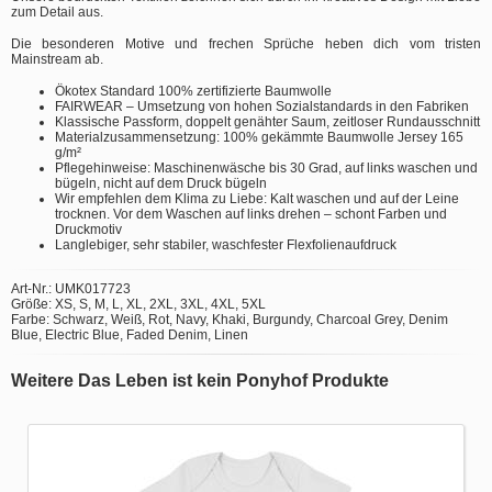
zum Detail aus.
Die besonderen Motive und frechen Sprüche heben dich vom tristen
Mainstream ab.
Ökotex Standard 100% zertifizierte Baumwolle
FAIRWEAR – Umsetzung von hohen Sozialstandards in den Fabriken
Klassische Passform, doppelt genähter Saum, zeitloser Rundausschnitt
Materialzusammensetzung: 100% gekämmte Baumwolle Jersey 165
g/m²
Pflegehinweise: Maschinenwäsche bis 30 Grad, auf links waschen und
bügeln, nicht auf dem Druck bügeln
Wir empfehlen dem Klima zu Liebe: Kalt waschen und auf der Leine
trocknen. Vor dem Waschen auf links drehen – schont Farben und
Druckmotiv
Langlebiger, sehr stabiler, waschfester Flexfolienaufdruck
Art-Nr.: UMK017723
Größe: XS, S, M, L, XL, 2XL, 3XL, 4XL, 5XL
Farbe: Schwarz, Weiß, Rot, Navy, Khaki, Burgundy, Charcoal Grey, Denim
Blue, Electric Blue, Faded Denim, Linen
Weitere Das Leben ist kein Ponyhof Produkte