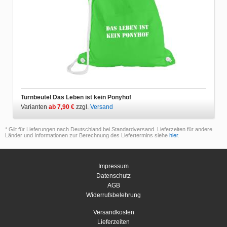
Turnbeutel Das Leben ist kein Ponyhof
Varianten
ab 7,90 €
zzgl.
Versand
* Gilt für Lieferungen nach Deutschland bei Standardversand. Lieferzeiten für andere
Länder und Informationen zur Berechnung des Liefertermins siehe
hier
.
Impressum
Datenschutz
AGB
Widerrufsbelehrung
Versandkosten
Lieferzeiten