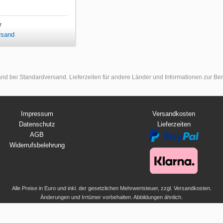
r
rsand
land bei Standardversand. Lieferzeiten für andere Länder und Informationen zur B
Impressum
Versandkosten
Datenschutz
Lieferzeiten
AGB
Widerrufsbelehrung
Alle Preise in Euro und inkl. der gesetzlichen Mehrwertsteuer, zzgl. Versandkosten.
Änderungen und Irrtümer vorbehalten. Abbildungen ähnlich.
© 2026 UMKLEIDEKABINE.net