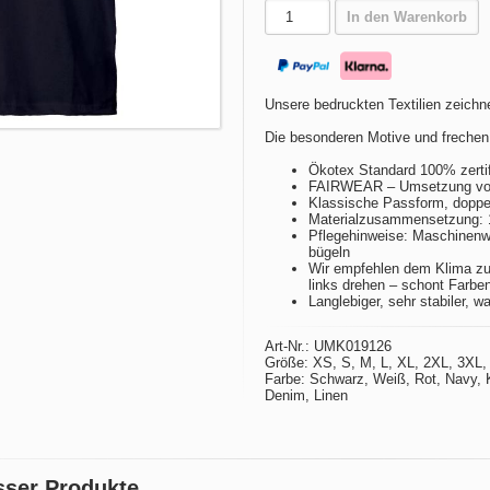
In den Warenkorb
Unsere bedruckten Textilien zeichne
Die besonderen Motive und frechen
Ökotex Standard 100% zertif
FAIRWEAR – Umsetzung von 
Klassische Passform, doppel
Materialzusammensetzung:
Pflegehinweise: Maschinenwä
bügeln
Wir empfehlen dem Klima zu
links drehen – schont Farbe
Langlebiger, sehr stabiler, w
Art-Nr.: UMK019126
Größe: XS, S, M, L, XL, 2XL, 3XL,
Farbe: Schwarz, Weiß, Rot, Navy, 
Denim, Linen
sser Produkte