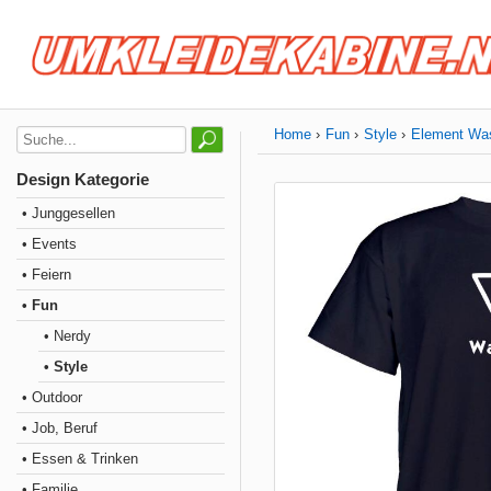
Home
Fun
Style
Element Wa
Design Kategorie
• Junggesellen
• Events
• Feiern
• Fun
• Nerdy
• Style
• Outdoor
• Job, Beruf
• Essen & Trinken
• Familie