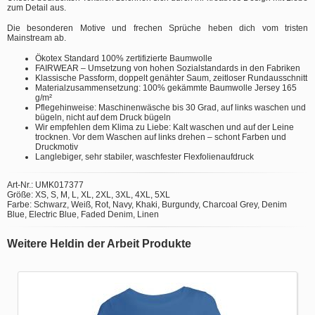
zum Detail aus.
Die besonderen Motive und frechen Sprüche heben dich vom tristen
Mainstream ab.
Ökotex Standard 100% zertifizierte Baumwolle
FAIRWEAR – Umsetzung von hohen Sozialstandards in den Fabriken
Klassische Passform, doppelt genähter Saum, zeitloser Rundausschnitt
Materialzusammensetzung: 100% gekämmte Baumwolle Jersey 165
g/m²
Pflegehinweise: Maschinenwäsche bis 30 Grad, auf links waschen und
bügeln, nicht auf dem Druck bügeln
Wir empfehlen dem Klima zu Liebe: Kalt waschen und auf der Leine
trocknen. Vor dem Waschen auf links drehen – schont Farben und
Druckmotiv
Langlebiger, sehr stabiler, waschfester Flexfolienaufdruck
Art-Nr.: UMK017377
Größe: XS, S, M, L, XL, 2XL, 3XL, 4XL, 5XL
Farbe: Schwarz, Weiß, Rot, Navy, Khaki, Burgundy, Charcoal Grey, Denim
Blue, Electric Blue, Faded Denim, Linen
Weitere Heldin der Arbeit Produkte