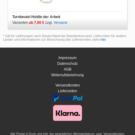
Turnbeutel Heldin der Arbeit
Varianten
ab 7,90 €
zzgl.
Versand
* Gilt für Lieferungen nach Deutschland bei Standardversand. Lieferzeiten für andere
Länder und Informationen zur Berechnung des Liefertermins siehe
hier
.
Impressum
Datenschutz
AGB
Widerrufsbelehrung
Versandkosten
Lieferzeiten
Alle Preise in Euro und inkl. der gesetzlichen Mehrwertsteuer, zzgl. Versandkosten.