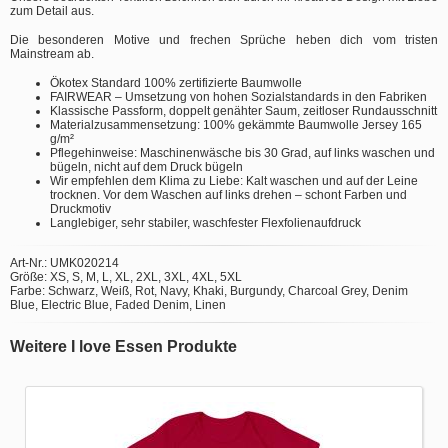
zum Detail aus.
Die besonderen Motive und frechen Sprüche heben dich vom tristen
Mainstream ab.
Ökotex Standard 100% zertifizierte Baumwolle
FAIRWEAR – Umsetzung von hohen Sozialstandards in den Fabriken
Klassische Passform, doppelt genähter Saum, zeitloser Rundausschnitt
Materialzusammensetzung: 100% gekämmte Baumwolle Jersey 165
g/m²
Pflegehinweise: Maschinenwäsche bis 30 Grad, auf links waschen und
bügeln, nicht auf dem Druck bügeln
Wir empfehlen dem Klima zu Liebe: Kalt waschen und auf der Leine
trocknen. Vor dem Waschen auf links drehen – schont Farben und
Druckmotiv
Langlebiger, sehr stabiler, waschfester Flexfolienaufdruck
Art-Nr.: UMK020214
Größe: XS, S, M, L, XL, 2XL, 3XL, 4XL, 5XL
Farbe: Schwarz, Weiß, Rot, Navy, Khaki, Burgundy, Charcoal Grey, Denim
Blue, Electric Blue, Faded Denim, Linen
Weitere I love Essen Produkte