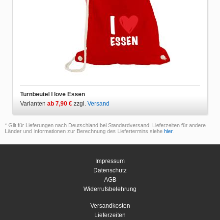
Turnbeutel I love Essen
Varianten
ab 7,90 €
zzgl.
Versand
* Gilt für Lieferungen nach Deutschland bei Standardversand. Lieferzeiten für andere
Länder und Informationen zur Berechnung des Liefertermins siehe
hier
.
Impressum
Datenschutz
AGB
Widerrufsbelehrung
Versandkosten
Lieferzeiten