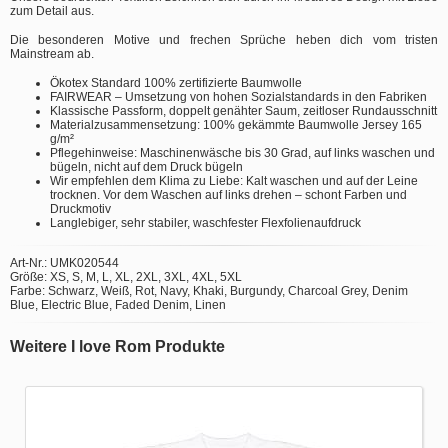
zum Detail aus.
Die besonderen Motive und frechen Sprüche heben dich vom tristen
Mainstream ab.
Ökotex Standard 100% zertifizierte Baumwolle
FAIRWEAR – Umsetzung von hohen Sozialstandards in den Fabriken
Klassische Passform, doppelt genähter Saum, zeitloser Rundausschnitt
Materialzusammensetzung: 100% gekämmte Baumwolle Jersey 165
g/m²
Pflegehinweise: Maschinenwäsche bis 30 Grad, auf links waschen und
bügeln, nicht auf dem Druck bügeln
Wir empfehlen dem Klima zu Liebe: Kalt waschen und auf der Leine
trocknen. Vor dem Waschen auf links drehen – schont Farben und
Druckmotiv
Langlebiger, sehr stabiler, waschfester Flexfolienaufdruck
Art-Nr.: UMK020544
Größe: XS, S, M, L, XL, 2XL, 3XL, 4XL, 5XL
Farbe: Schwarz, Weiß, Rot, Navy, Khaki, Burgundy, Charcoal Grey, Denim
Blue, Electric Blue, Faded Denim, Linen
Weitere I love Rom Produkte