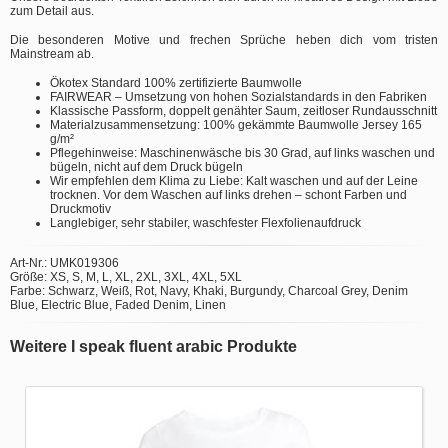
zum Detail aus.
Die besonderen Motive und frechen Sprüche heben dich vom tristen
Mainstream ab.
Ökotex Standard 100% zertifizierte Baumwolle
FAIRWEAR – Umsetzung von hohen Sozialstandards in den Fabriken
Klassische Passform, doppelt genähter Saum, zeitloser Rundausschnitt
Materialzusammensetzung: 100% gekämmte Baumwolle Jersey 165
g/m²
Pflegehinweise: Maschinenwäsche bis 30 Grad, auf links waschen und
bügeln, nicht auf dem Druck bügeln
Wir empfehlen dem Klima zu Liebe: Kalt waschen und auf der Leine
trocknen. Vor dem Waschen auf links drehen – schont Farben und
Druckmotiv
Langlebiger, sehr stabiler, waschfester Flexfolienaufdruck
Art-Nr.: UMK019306
Größe: XS, S, M, L, XL, 2XL, 3XL, 4XL, 5XL
Farbe: Schwarz, Weiß, Rot, Navy, Khaki, Burgundy, Charcoal Grey, Denim
Blue, Electric Blue, Faded Denim, Linen
Weitere I speak fluent arabic Produkte