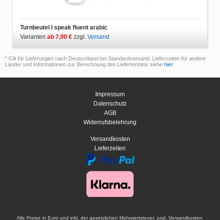
Turnbeutel I speak fluent arabic
Varianten
ab 7,90 €
zzgl.
Versand
* Gilt für Lieferungen nach Deutschland bei Standardversand. Lieferzeiten für andere
Länder und Informationen zur Berechnung des Liefertermins siehe
hier
.
Impressum
Datenschutz
AGB
Widerrufsbelehrung
Versandkosten
Lieferzeiten
Alle Preise in Euro und inkl. der gesetzlichen Mehrwertsteuer, zzgl. Versandkosten.