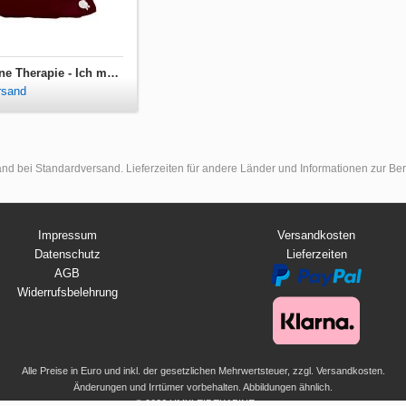
Turnbeutel Ich brauche keine Therapie - Ich muss nur nach Düsseldorf
rsand
land bei Standardversand. Lieferzeiten für andere Länder und Informationen zur B
Impressum
Versandkosten
Datenschutz
Lieferzeiten
AGB
Widerrufsbelehrung
Alle Preise in Euro und inkl. der gesetzlichen Mehrwertsteuer, zzgl. Versandkosten.
Änderungen und Irrtümer vorbehalten. Abbildungen ähnlich.
© 2026 UMKLEIDEKABINE.net