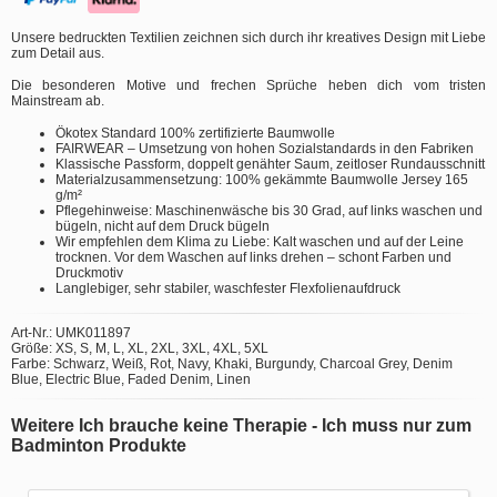
Unsere bedruckten Textilien zeichnen sich durch ihr kreatives Design mit Liebe
zum Detail aus.
Die besonderen Motive und frechen Sprüche heben dich vom tristen
Mainstream ab.
Ökotex Standard 100% zertifizierte Baumwolle
FAIRWEAR – Umsetzung von hohen Sozialstandards in den Fabriken
Klassische Passform, doppelt genähter Saum, zeitloser Rundausschnitt
Materialzusammensetzung: 100% gekämmte Baumwolle Jersey 165
g/m²
Pflegehinweise: Maschinenwäsche bis 30 Grad, auf links waschen und
bügeln, nicht auf dem Druck bügeln
Wir empfehlen dem Klima zu Liebe: Kalt waschen und auf der Leine
trocknen. Vor dem Waschen auf links drehen – schont Farben und
Druckmotiv
Langlebiger, sehr stabiler, waschfester Flexfolienaufdruck
Art-Nr.: UMK011897
Größe: XS, S, M, L, XL, 2XL, 3XL, 4XL, 5XL
Farbe: Schwarz, Weiß, Rot, Navy, Khaki, Burgundy, Charcoal Grey, Denim
Blue, Electric Blue, Faded Denim, Linen
Weitere Ich brauche keine Therapie - Ich muss nur zum
Badminton Produkte