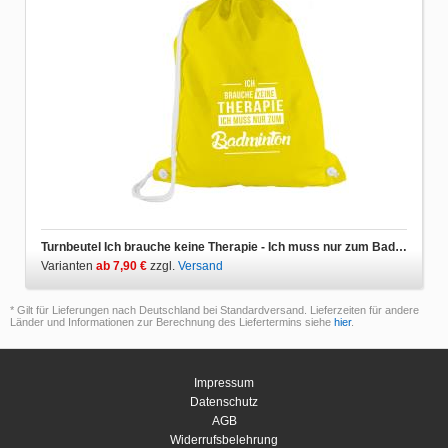
Turnbeutel Ich brauche keine Therapie - Ich muss nur zum Badminton
Varianten
ab 7,90 €
zzgl.
Versand
* Gilt für Lieferungen nach Deutschland bei Standardversand. Lieferzeiten für andere
Länder und Informationen zur Berechnung des Liefertermins siehe
hier
.
Impressum
Datenschutz
AGB
Widerrufsbelehrung