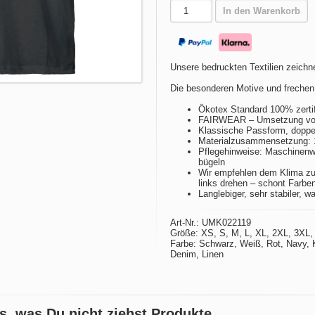
In den Warenkorb
Unsere bedruckten Textilien zeichne
Die besonderen Motive und frechen
Ökotex Standard 100% zertif
FAIRWEAR – Umsetzung von 
Klassische Passform, doppel
Materialzusammensetzung:
Pflegehinweise: Maschinenwä
bügeln
Wir empfehlen dem Klima zu
links drehen – schont Farbe
Langlebiger, sehr stabiler, w
Art-Nr.: UMK022119
Größe: XS, S, M, L, XL, 2XL, 3XL,
Farbe: Schwarz, Weiß, Rot, Navy, 
Denim, Linen
s, was Du nicht ziehst Produkte