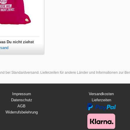
was Du nicht ziehst
rsand
land bei Standardversand. Lieferzeiten für andere Länder und Informationen zur B
Impressum
Versandkosten
Datenschutz
Lieferzeiten
AGB
Widerrufsbelehrung