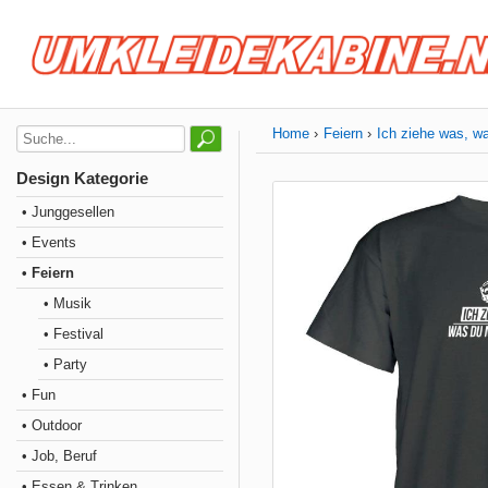
Home
Feiern
Ich ziehe was, wa
Design Kategorie
• Junggesellen
• Events
• Feiern
• Musik
• Festival
• Party
• Fun
• Outdoor
• Job, Beruf
• Essen & Trinken