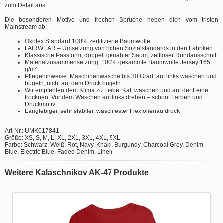
zum Detail aus.
Die besonderen Motive und frechen Sprüche heben dich vom tristen
Mainstream ab.
Ökotex Standard 100% zertifizierte Baumwolle
FAIRWEAR – Umsetzung von hohen Sozialstandards in den Fabriken
Klassische Passform, doppelt genähter Saum, zeitloser Rundausschnitt
Materialzusammensetzung: 100% gekämmte Baumwolle Jersey 165
g/m²
Pflegehinweise: Maschinenwäsche bis 30 Grad, auf links waschen und
bügeln, nicht auf dem Druck bügeln
Wir empfehlen dem Klima zu Liebe: Kalt waschen und auf der Leine
trocknen. Vor dem Waschen auf links drehen – schont Farben und
Druckmotiv
Langlebiger, sehr stabiler, waschfester Flexfolienaufdruck
Art-Nr.: UMK017841
Größe: XS, S, M, L, XL, 2XL, 3XL, 4XL, 5XL
Farbe: Schwarz, Weiß, Rot, Navy, Khaki, Burgundy, Charcoal Grey, Denim
Blue, Electric Blue, Faded Denim, Linen
Weitere Kalaschnikov AK-47 Produkte