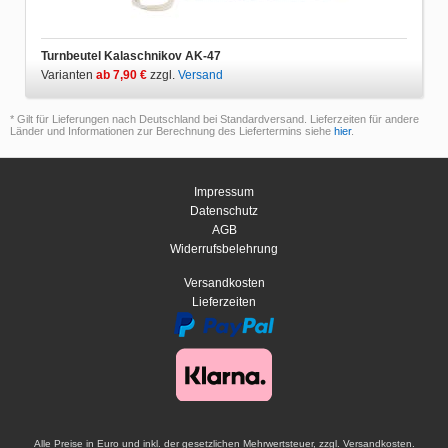
Turnbeutel Kalaschnikov AK-47
Varianten
ab 7,90 €
zzgl.
Versand
* Gilt für Lieferungen nach Deutschland bei Standardversand. Lieferzeiten für andere
Länder und Informationen zur Berechnung des Liefertermins siehe
hier
.
Impressum
Datenschutz
AGB
Widerrufsbelehrung
Versandkosten
Lieferzeiten
Alle Preise in Euro und inkl. der gesetzlichen Mehrwertsteuer, zzgl. Versandkosten.