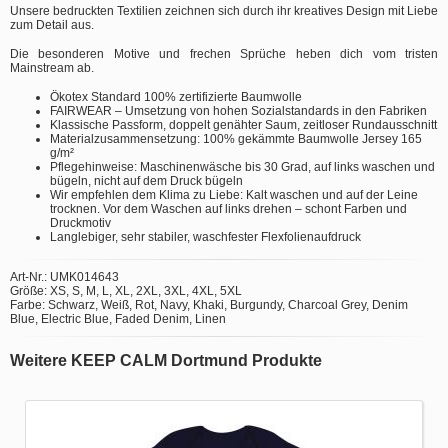
Unsere bedruckten Textilien zeichnen sich durch ihr kreatives Design mit Liebe
zum Detail aus.
Die besonderen Motive und frechen Sprüche heben dich vom tristen
Mainstream ab.
Ökotex Standard 100% zertifizierte Baumwolle
FAIRWEAR – Umsetzung von hohen Sozialstandards in den Fabriken
Klassische Passform, doppelt genähter Saum, zeitloser Rundausschnitt
Materialzusammensetzung: 100% gekämmte Baumwolle Jersey 165
g/m²
Pflegehinweise: Maschinenwäsche bis 30 Grad, auf links waschen und
bügeln, nicht auf dem Druck bügeln
Wir empfehlen dem Klima zu Liebe: Kalt waschen und auf der Leine
trocknen. Vor dem Waschen auf links drehen – schont Farben und
Druckmotiv
Langlebiger, sehr stabiler, waschfester Flexfolienaufdruck
Art-Nr.: UMK014643
Größe: XS, S, M, L, XL, 2XL, 3XL, 4XL, 5XL
Farbe: Schwarz, Weiß, Rot, Navy, Khaki, Burgundy, Charcoal Grey, Denim
Blue, Electric Blue, Faded Denim, Linen
Weitere KEEP CALM Dortmund Produkte