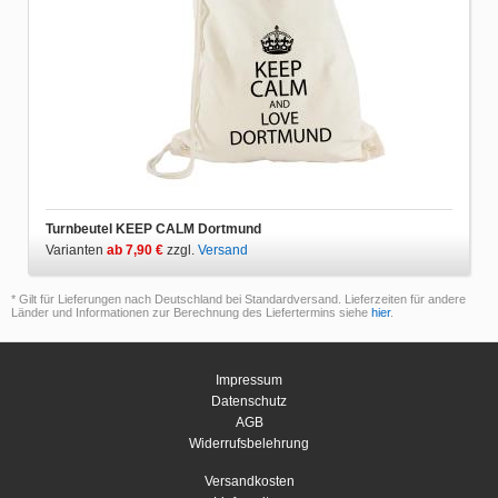
Turnbeutel KEEP CALM Dortmund
Varianten
ab 7,90 €
zzgl.
Versand
* Gilt für Lieferungen nach Deutschland bei Standardversand. Lieferzeiten für andere
Länder und Informationen zur Berechnung des Liefertermins siehe
hier
.
Impressum
Datenschutz
AGB
Widerrufsbelehrung
Versandkosten