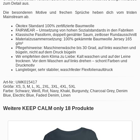
zum Detail aus.
Die besonderen Motive und frechen Sprüche heben dich vom tristen
Mainstream ab.
Ökotex Standard 100% zertifizierte Baumwolle
FAIRWEAR – Umsetzung von hohen Sozialstandards in den Fabriken
Klassische Passform, doppelt genähter Saum, zeitloser Rundausschnitt
Materialzusammensetzung: 100% gekämmte Baumwolle Jersey 165
g/m²
Pflegehinweise: Maschinenwäsche bis 30 Grad, auf links waschen und
bügeln, nicht auf dem Druck bügeln
Wir empfehlen dem Klima zu Liebe: Kalt waschen und auf der Leine
trocknen. Vor dem Waschen auf links drehen – schont Farben und
Druckmotiv
Langlebiger, sehr stabiler, waschfester Flexfolienaufdruck
Art-Nr.: UMK015417
Größe: XS, S, M, L, XL, 2XL, 3XL, 4XL, 5XL
Farbe: Schwarz, Weiß, Rot, Navy, Khaki, Burgundy, Charcoal Grey, Denim
Blue, Electric Blue, Faded Denim, Linen
Weitere KEEP CALM only 18 Produkte