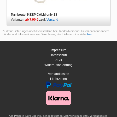
Turnbeutel KEEP CALM only 18
Varianten
ab 7,90 €
zzgl.
Versand
* Gilt für Lieferungen nach Deutschland bei Standardversand. Lieferzeiten für andere
Länder und Informationen zur Berechnung des Liefertermins siehe
hier
.
Impressum
Datenschutz
AGB
Widerrufsbelehrung
Versandkosten
Lieferzeiten
Alle Preise in Euro und inkl. der gesetzlichen Mehrwertsteuer, zzgl. Versandkosten.