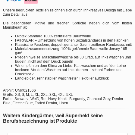
Unsere bedruckten Textilien zeichnen sich durch ihr kreatives Design mit Liebe
zum Detail aus.
Die besonderen Motive und frechen Sprüche heben dich vom tristen
Mainstream ab.
Ökotex Standard 100% zertifizierte Baumwolle
FAIRWEAR – Umsetzung von hohen Sozialstandards in den Fabriken
Klassische Passform, doppelt genähter Saum, zeitloser Rundausschnitt
Materialzusammensetzung: 100% gekämmte Baumwolle Jersey 165
g/m²
Pflegehinweise: Maschinenwäsche bis 30 Grad, auf links waschen und
bügeln, nicht auf dem Druck bügeln
Wir empfehlen dem Klima zu Liebe: Kalt waschen und auf der Leine
trocknen. Vor dem Waschen auf links drehen – schont Farben und
Druckmotiv
Langlebiger, sehr stabiler, waschfester Flexfolienaufdruck
Art-Nr.: UMK021566
Größe: XS, S, M, L, XL, 2XL, 3XL, 4XL, 5XL
Farbe: Schwarz, Weiß, Rot, Navy, Khaki, Burgundy, Charcoal Grey, Denim
Blue, Electric Blue, Faded Denim, Linen
Weitere Kindergärtner, weil Superheld keine
Berufsbezeichnung ist Produkte