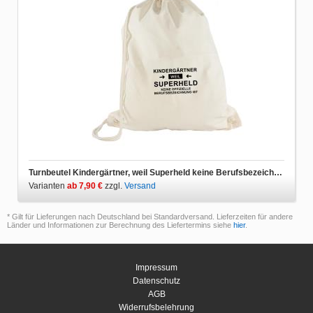
Turnbeutel Kindergärtner, weil Superheld keine Berufsbezeichnung ist
Varianten
ab 7,90 €
zzgl.
Versand
* Gilt für Lieferungen nach Deutschland bei Standardversand. Lieferzeiten für andere
Länder und Informationen zur Berechnung des Liefertermins siehe
hier
.
Impressum
Datenschutz
AGB
Widerrufsbelehrung