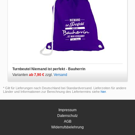
Turnbeutel Niemand ist perfekt - Bauherrin
Varianten
ab 7,90 €
zzgl.
Versand
* Gilt für Lieferungen nach Deutschland bei Standardversand. Lieferzeiten für andere
Länder und Informationen zur Berechnung des Liefertermins siehe
hier
.
Impressum
Datenschutz
AGB
Widerrufsbelehrung