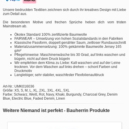
Unsere bedruckten Textilien zeichnen sich durch ihr kreatives Design mit Liebe
zum Detail aus.
Die besonderen Motive und frechen Sprüche heben dich vom tristen
Mainstream ab.
Ökotex Standard 100% zertifizierte Baumwolle
FAIRWEAR – Umsetzung von hohen Sozialstandards in den Fabriken
Klassische Passform, doppelt genähter Saum, zeitloser Rundausschnitt
Materialzusammensetzung: 100% gekämmte Baumwolle Jersey 165
g/m²
Pflegehinweise: Maschinenwäsche bis 30 Grad, auf links waschen und
bügeln, nicht auf dem Druck bügeln
Wir empfehlen dem Klima zu Liebe: Kalt waschen und auf der Leine
trocknen. Vor dem Waschen auf links drehen – schont Farben und
Druckmotiv
Langlebiger, sehr stabiler, waschfester Flexfolienaufdruck
Art-Nr.: UMK016036
Größe: XS, S, M, L, XL, 2XL, 3XL, 4XL, 5XL
Farbe: Schwarz, Weiß, Rot, Navy, Khaki, Burgundy, Charcoal Grey, Denim
Blue, Electric Blue, Faded Denim, Linen
Weitere Niemand ist perfekt - Bauherrin Produkte