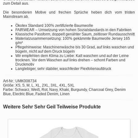
zum Detail aus.
Die besonderen Motive und frechen Sprüche heben dich vom tristen
Mainstream ab.
Ökotex Standard 100% zertifizierte Baumwolle
FAIRWEAR – Umsetzung von hohen Sozialstandards in den Fabriken
Klassische Passform, doppelt genähter Saum, zeitloser Rundausschnitt
Materialzusammensetzung: 100% gekämmte Baumwolle Jersey 165
g/m²
Pflegehinweise: Maschinenwäsche bis 30 Grad, auf links waschen und
bügeln, nicht auf dem Druck bügeln
Wir empfehlen dem Klima zu Liebe: Kalt waschen und auf der Leine
trocknen. Vor dem Waschen auf links drehen – schont Farben und
Druckmotiv
Langlebiger, sehr stabiler, waschfester Flexfolienaufdruck
Art-Nr.: UMK008734
Größe: XS, S, M, L, XL, 2XL, 3XL, 4XL, 5XL
Farbe: Schwarz, Weiß, Rot, Navy, Khaki, Burgundy, Charcoal Grey, Denim
Blue, Electric Blue, Faded Denim, Linen
Weitere Sehr Sehr Geil Teilweise Produkte