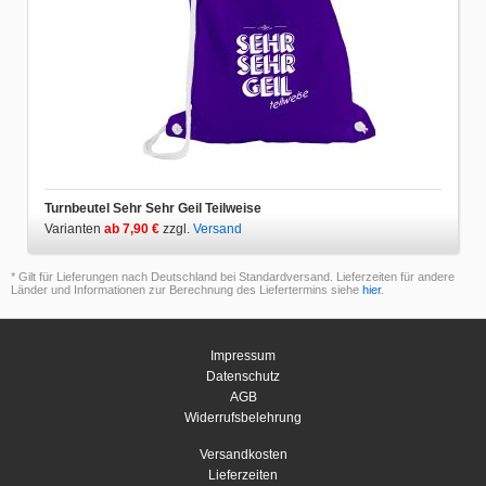
Turnbeutel Sehr Sehr Geil Teilweise
Varianten
ab 7,90 €
zzgl.
Versand
* Gilt für Lieferungen nach Deutschland bei Standardversand. Lieferzeiten für andere
Länder und Informationen zur Berechnung des Liefertermins siehe
hier
.
Impressum
Datenschutz
AGB
Widerrufsbelehrung
Versandkosten
Lieferzeiten