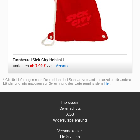
Turnbeutel Sick City Helsinki
Varianten
ab 7,90 €
zzgl.
Versand
* Gilt für Lieferungen nach Deutschland bei Standardversand. Lieferzeiten für andere
Länder und Informationen zur Berechnung des Liefertermins siehe
hier
.
Impressum
Datenschutz
AGB
Widerrufsbelehrung
Versandkosten
Lieferzeiten