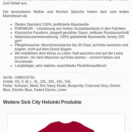
zum Detail aus.
Die besonderen Motive und frechen Sprüche heben dich vom tristen
Mainstream ab.
Ökotex Standard 100% zertifizierte Baumwolle
FAIRWEAR – Umsetzung von hohen Sozialstandards in den Fabriken
Klassische Passform, doppelt genähter Saum, zeitloser Rundausschnitt
Materialzusammensetzung: 100% gekämmte Baumwolle Jersey 165
g/m²
Pflegehinweise: Maschinenwäsche bis 30 Grad, auf links waschen und
bügeln, nicht auf dem Druck bügeln
Wir empfehlen dem Klima zu Liebe: Kalt waschen und auf der Leine
trocknen. Vor dem Waschen auf links drehen – schont Farben und
Druckmotiv
Langlebiger, sehr stabiler, waschfester Flexfolienaufdruck
Art-Nr.: UMK016781
Größe: XS, S, M, L, XL, 2XL, 3XL, 4XL, 5XL
Farbe: Schwarz, Weiß, Rot, Navy, Khaki, Burgundy, Charcoal Grey, Denim
Blue, Electric Blue, Faded Denim, Linen
Weitere Sick City Helsinki Produkte