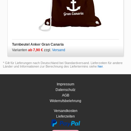
Turnbeutel Anker Gran Canaria
Varianten
ab 7,90 €
zzgl.
Versand
* Gilt für Lieferungen nach Deutschland bei Standardversand. Lieferzeiten für andere
Länder und Informationen zur Berechnung des Liefertermins siehe
hier
.
Impressum
Datenschutz
AGB
Widerrufsbelehrung
Versandkosten
Lieferzeiten