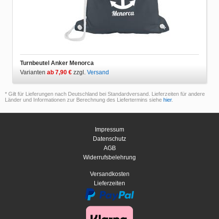
Turnbeutel Anker Menorca
Varianten
ab 7,90 €
zzgl.
Versand
* Gilt für Lieferungen nach Deutschland bei Standardversand. Lieferzeiten für andere
Länder und Informationen zur Berechnung des Liefertermins siehe
hier
.
Impressum
Datenschutz
AGB
Widerrufsbelehrung
Versandkosten
Lieferzeiten