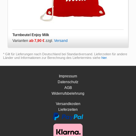
Turnbeutel Enjoy Milk
Varianten
ab 7,90 €
zzgl.
Versand
* Gilt für Lieferungen nach Deutschland bei Standardversand. Lieferzeiten für andere
Länder und Informationen zur Berechnung des Liefertermins siehe
hier
.
Impressum
Datenschutz
AGB
Widerrufsbelehrung
Versandkosten
Lieferzeiten