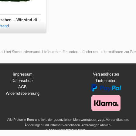
Turnbeutel Hab mich umgesehen... Wir sind die Geilsten hier
rsand
land bei Standardversand. Lieferzeiten für andere Länder und Informationen zur B
Impressum
Versandkosten
Datenschutz
Lieferzeiten
AGB
Widerrufsbelehrung
Alle Preise in Euro und inkl. der gesetzlichen Mehrwertsteuer, zzgl. Versandkosten.
Änderungen und Irrtümer vorbehalten. Abbildungen ähnlich.
© 2026 UMKLEIDEKABINE.net