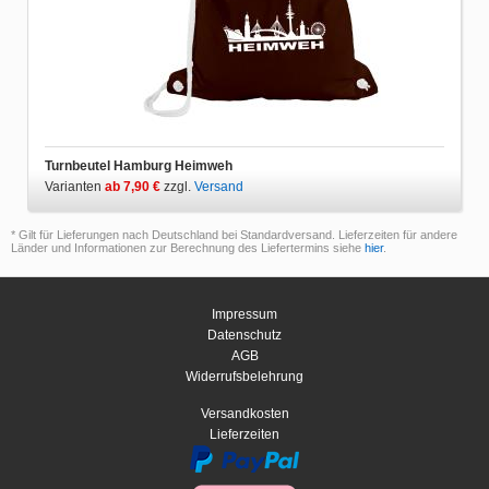
Turnbeutel Hamburg Heimweh
Varianten
ab 7,90 €
zzgl.
Versand
* Gilt für Lieferungen nach Deutschland bei Standardversand. Lieferzeiten für andere
Länder und Informationen zur Berechnung des Liefertermins siehe
hier
.
Impressum
Datenschutz
AGB
Widerrufsbelehrung
Versandkosten
Lieferzeiten