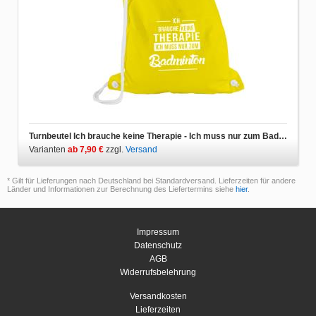
Turnbeutel Ich brauche keine Therapie - Ich muss nur zum Badminton
Varianten
ab 7,90 €
zzgl.
Versand
* Gilt für Lieferungen nach Deutschland bei Standardversand. Lieferzeiten für andere
Länder und Informationen zur Berechnung des Liefertermins siehe
hier
.
Impressum
Datenschutz
AGB
Widerrufsbelehrung
Versandkosten
Lieferzeiten