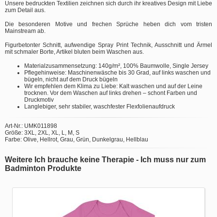
Unsere bedruckten Textilien zeichnen sich durch ihr kreatives Design mit Liebe
zum Detail aus.
Die besonderen Motive und frechen Sprüche heben dich vom tristen
Mainstream ab.
Figurbetonter Schnitt, aufwendige Spray Print Technik, Ausschnitt und Ärmel
mit schmaler Borte, Artikel bluten beim Waschen aus.
Materialzusammensetzung: 140g/m², 100% Baumwolle, Single Jersey
Pflegehinweise: Maschinenwäsche bis 30 Grad, auf links waschen und
bügeln, nicht auf dem Druck bügeln
Wir empfehlen dem Klima zu Liebe: Kalt waschen und auf der Leine
trocknen. Vor dem Waschen auf links drehen – schont Farben und
Druckmotiv
Langlebiger, sehr stabiler, waschfester Flexfolienaufdruck
Art-Nr.: UMK011898
Größe: 3XL, 2XL, XL, L, M, S
Farbe: Olive, Hellrot, Grau, Grün, Dunkelgrau, Hellblau
Weitere Ich brauche keine Therapie - Ich muss nur zum
Badminton Produkte