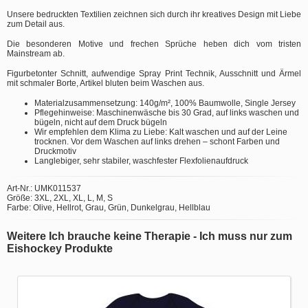
Unsere bedruckten Textilien zeichnen sich durch ihr kreatives Design mit Liebe
zum Detail aus.
Die besonderen Motive und frechen Sprüche heben dich vom tristen
Mainstream ab.
Figurbetonter Schnitt, aufwendige Spray Print Technik, Ausschnitt und Ärmel
mit schmaler Borte, Artikel bluten beim Waschen aus.
Materialzusammensetzung: 140g/m², 100% Baumwolle, Single Jersey
Pflegehinweise: Maschinenwäsche bis 30 Grad, auf links waschen und
bügeln, nicht auf dem Druck bügeln
Wir empfehlen dem Klima zu Liebe: Kalt waschen und auf der Leine
trocknen. Vor dem Waschen auf links drehen – schont Farben und
Druckmotiv
Langlebiger, sehr stabiler, waschfester Flexfolienaufdruck
Art-Nr.: UMK011537
Größe: 3XL, 2XL, XL, L, M, S
Farbe: Olive, Hellrot, Grau, Grün, Dunkelgrau, Hellblau
Weitere Ich brauche keine Therapie - Ich muss nur zum
Eishockey Produkte