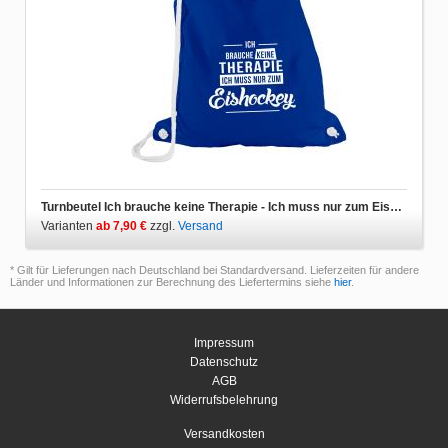
Turnbeutel Ich brauche keine Therapie - Ich muss nur zum Eishockey
Varianten
ab 7,90 €
zzgl.
Versand
* Gilt für Lieferungen nach Deutschland bei Standardversand. Lieferzeiten für andere
Länder und Informationen zur Berechnung des Liefertermins siehe
hier
.
Impressum
Datenschutz
AGB
Widerrufsbelehrung
Versandkosten