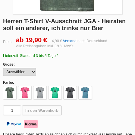
Herren T-Shirt V-Ausschnitt JGA - Heiraten
soll ein anderer, ich trinke nur Bier
ab 19,90 €
+ 4,90 €
Versand
nach Deutschland
Preis:
Alle Preisangaben inkl. 19 % MwSt.
Lieferzeit: Standard 3 bis 5 Tage *
Größe:
Farbe:
In den Warenkorb
Unsere bedruckten Textilien zeichnen sich durch ihr kreatives Design mit Liebe