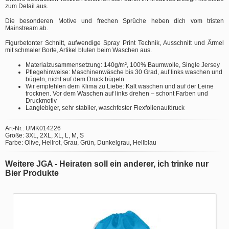
zum Detail aus.
Die besonderen Motive und frechen Sprüche heben dich vom tristen
Mainstream ab.
Figurbetonter Schnitt, aufwendige Spray Print Technik, Ausschnitt und Ärmel
mit schmaler Borte, Artikel bluten beim Waschen aus.
Materialzusammensetzung: 140g/m², 100% Baumwolle, Single Jersey
Pflegehinweise: Maschinenwäsche bis 30 Grad, auf links waschen und
bügeln, nicht auf dem Druck bügeln
Wir empfehlen dem Klima zu Liebe: Kalt waschen und auf der Leine
trocknen. Vor dem Waschen auf links drehen – schont Farben und
Druckmotiv
Langlebiger, sehr stabiler, waschfester Flexfolienaufdruck
Art-Nr.: UMK014226
Größe: 3XL, 2XL, XL, L, M, S
Farbe: Olive, Hellrot, Grau, Grün, Dunkelgrau, Hellblau
Weitere JGA - Heiraten soll ein anderer, ich trinke nur
Bier Produkte