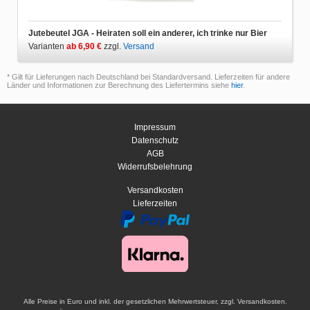
Jutebeutel JGA - Heiraten soll ein anderer, ich trinke nur Bier
Varianten
ab 6,90 €
zzgl.
Versand
* Gilt für Lieferungen nach Deutschland bei Standardversand. Lieferzeiten für andere
Länder und Informationen zur Berechnung des Liefertermins siehe
hier
.
Impressum
Datenschutz
AGB
Widerrufsbelehrung
Versandkosten
Lieferzeiten
Alle Preise in Euro und inkl. der gesetzlichen Mehrwertsteuer, zzgl. Versandkosten.