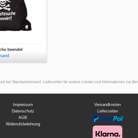
che beendet
rsand
land bei Standardversand. Lieferzeiten für andere Länder und Informationen zur B
Impressum
Versandkosten
Datenschutz
Lieferzeiten
AGB
Widerrufsbelehrung