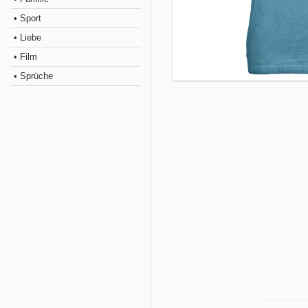
• Sport
• Liebe
• Film
• Sprüche