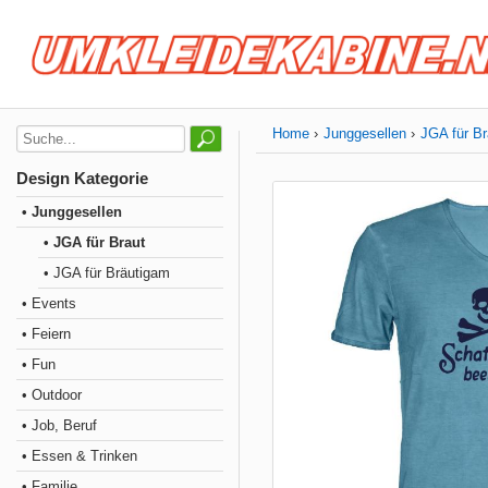
Home
Junggesellen
JGA für Br
Design Kategorie
• Junggesellen
• JGA für Braut
• JGA für Bräutigam
• Events
• Feiern
• Fun
• Outdoor
• Job, Beruf
• Essen & Trinken
• Familie