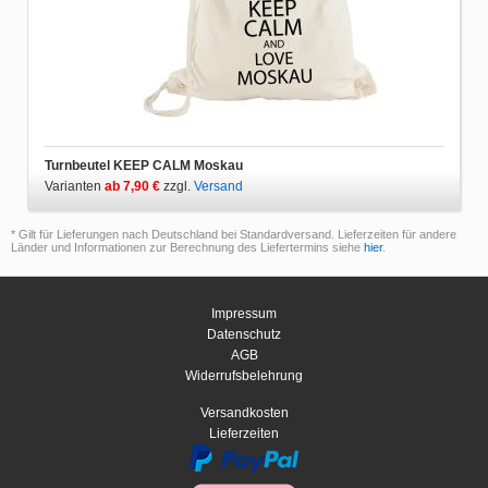
Turnbeutel KEEP CALM Moskau
Varianten
ab 7,90 €
zzgl.
Versand
* Gilt für Lieferungen nach Deutschland bei Standardversand. Lieferzeiten für andere
Länder und Informationen zur Berechnung des Liefertermins siehe
hier
.
Impressum
Datenschutz
AGB
Widerrufsbelehrung
Versandkosten
Lieferzeiten