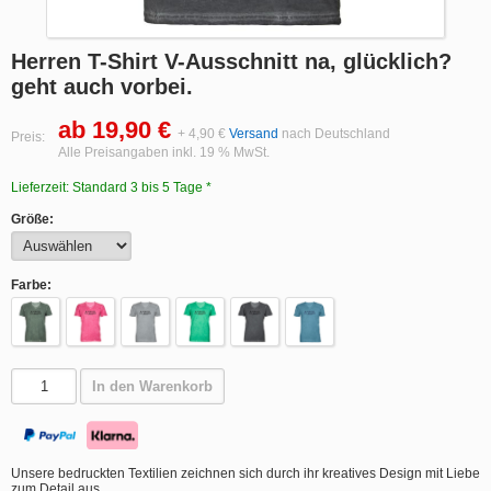
Herren T-Shirt V-Ausschnitt na, glücklich?
geht auch vorbei.
ab 19,90 €
+ 4,90 €
Versand
nach Deutschland
Preis:
Alle Preisangaben inkl. 19 % MwSt.
Lieferzeit: Standard 3 bis 5 Tage *
Größe:
Farbe:
In den Warenkorb
Unsere bedruckten Textilien zeichnen sich durch ihr kreatives Design mit Liebe
zum Detail aus.