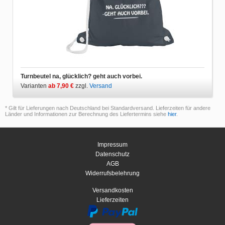
Turnbeutel na, glücklich? geht auch vorbei.
Varianten
ab 7,90 €
zzgl.
Versand
* Gilt für Lieferungen nach Deutschland bei Standardversand. Lieferzeiten für andere
Länder und Informationen zur Berechnung des Liefertermins siehe
hier
.
Impressum
Datenschutz
AGB
Widerrufsbelehrung
Versandkosten
Lieferzeiten