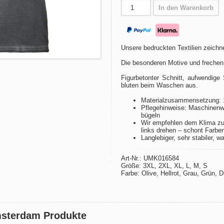
In den Warenkorb
Unsere bedruckten Textilien zeichne
Die besonderen Motive und frechen
Figurbetonter Schnitt, aufwendige 
bluten beim Waschen aus.
Materialzusammensetzung: 
Pflegehinweise: Maschinenwä
bügeln
Wir empfehlen dem Klima zu
links drehen – schont Farbe
Langlebiger, sehr stabiler, w
Art-Nr.: UMK016584
Größe: 3XL, 2XL, XL, L, M, S
Farbe: Olive, Hellrot, Grau, Grün, 
msterdam Produkte