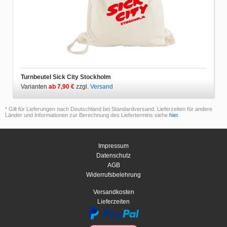
Turnbeutel Sick City Stockholm
Varianten
ab 7,90 €
zzgl.
Versand
* Gilt für Lieferungen nach Deutschland bei Standardversand. Lieferzeiten für andere
Länder und Informationen zur Berechnung des Liefertermins siehe
hier
.
Impressum
Datenschutz
AGB
Widerrufsbelehrung
Versandkosten
Lieferzeiten