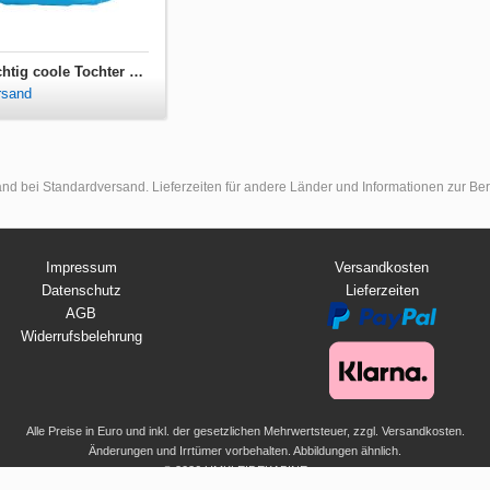
Turnbeutel so sieht eine richtig coole Tochter aus
rsand
land bei Standardversand. Lieferzeiten für andere Länder und Informationen zur B
Impressum
Versandkosten
Datenschutz
Lieferzeiten
AGB
Widerrufsbelehrung
Alle Preise in Euro und inkl. der gesetzlichen Mehrwertsteuer, zzgl. Versandkosten.
Änderungen und Irrtümer vorbehalten. Abbildungen ähnlich.
© 2026 UMKLEIDEKABINE.net