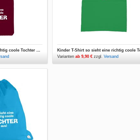
Jutebeutel so sieht eine richtig coole Tochter aus
rsand
Varianten
ab 9,90 €
zzgl.
Versand