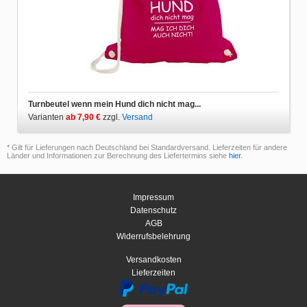
Turnbeutel wenn mein Hund dich nicht mag...
Varianten
ab 7,90 €
zzgl.
Versand
* Gilt für Lieferungen nach Deutschland bei Standardversand. Lieferzeiten für andere
Länder und Informationen zur Berechnung des Liefertermins siehe
hier
.
Impressum
Datenschutz
AGB
Widerrufsbelehrung
Versandkosten
Lieferzeiten