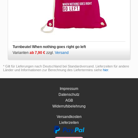
Turnbeutel When nothing goes right go left
Varianten
ab 7,90 €
zzgl.
Versand
* Gilt für Lieferungen nach Deutschland bei Standardversand. Lieferzeiten für andere
Länder und Informationen zur Berechnung des Liefertermins siehe
hier
.
Impressum
Datenschutz
AGB
Widerrufsbelehrung
Versandkosten
Lieferzeiten