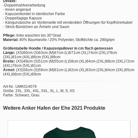
Details:
-Doppelnahtverarbeitung
- Innen angeraut
- Kapuzenkordel in identischer Farbe
- Doppellagige Kapuze
- Kängurutasche an Vorderseite mit versteckten Öffnungen für Kopfhörerkabel
- Strick-Bündchen an Ärmeln und Saum
Pflege:
links waschen bis 30°Grad
Material:
80% Baumwolle / 20% Polyester, Stoffdichte ca. 280g/qm
Größentabelle Hoodie / Kapuzenpullover in cm flach gemessen
Länge:
(XS)60cm (S)63cm (M)67cm (L)671cm (XL)74cm (2XL)79cm
(3XL)81cm (4XL)86cm (5XL)88cm
Breite:
(XS)49cm (S)51cm (M)55cm (L)58cm (XL)64cm (2XL)68cm (3XL)72cm
(4XL)76cm (5XL)81cm
Ärmel:
(XS)56cm (S)59cm (M)61cm (L)62cm (XL)63cm (2XL)64cm (3XL)65cm
(4XL)68cm (5XL)69cm
Art-Nr.: UMK014079
Größe: 2XL, 3XL, 4XL, 5XL, XL, L, M, S, XS
Farbe: Schwarz, Grau
Weitere Anker Hafen der Ehe 2021 Produkte