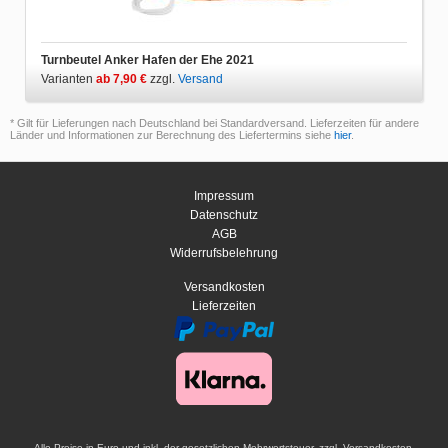
Turnbeutel Anker Hafen der Ehe 2021
Varianten
ab 7,90 €
zzgl.
Versand
* Gilt für Lieferungen nach Deutschland bei Standardversand. Lieferzeiten für andere
Länder und Informationen zur Berechnung des Liefertermins siehe
hier
.
Impressum
Datenschutz
AGB
Widerrufsbelehrung
Versandkosten
Lieferzeiten
Alle Preise in Euro und inkl. der gesetzlichen Mehrwertsteuer, zzgl. Versandkosten.