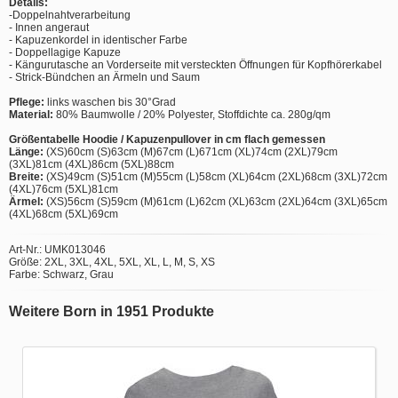
Details:
-Doppelnahtverarbeitung
- Innen angeraut
- Kapuzenkordel in identischer Farbe
- Doppellagige Kapuze
- Kängurutasche an Vorderseite mit versteckten Öffnungen für Kopfhörerkabel
- Strick-Bündchen an Ärmeln und Saum
Pflege:
links waschen bis 30°Grad
Material:
80% Baumwolle / 20% Polyester, Stoffdichte ca. 280g/qm
Größentabelle Hoodie / Kapuzenpullover in cm flach gemessen
Länge:
(XS)60cm (S)63cm (M)67cm (L)671cm (XL)74cm (2XL)79cm
(3XL)81cm (4XL)86cm (5XL)88cm
Breite:
(XS)49cm (S)51cm (M)55cm (L)58cm (XL)64cm (2XL)68cm (3XL)72cm
(4XL)76cm (5XL)81cm
Ärmel:
(XS)56cm (S)59cm (M)61cm (L)62cm (XL)63cm (2XL)64cm (3XL)65cm
(4XL)68cm (5XL)69cm
Art-Nr.: UMK013046
Größe: 2XL, 3XL, 4XL, 5XL, XL, L, M, S, XS
Farbe: Schwarz, Grau
Weitere Born in 1951 Produkte