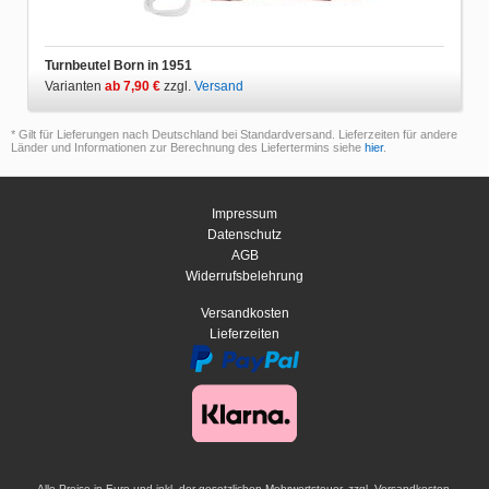
Turnbeutel Born in 1951
Varianten
ab 7,90 €
zzgl.
Versand
* Gilt für Lieferungen nach Deutschland bei Standardversand. Lieferzeiten für andere
Länder und Informationen zur Berechnung des Liefertermins siehe
hier
.
Impressum
Datenschutz
AGB
Widerrufsbelehrung
Versandkosten
Lieferzeiten
Alle Preise in Euro und inkl. der gesetzlichen Mehrwertsteuer, zzgl. Versandkosten.