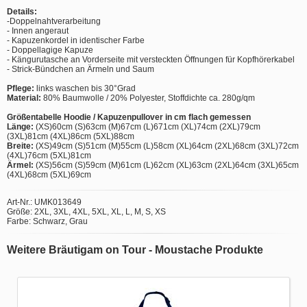
Details:
-Doppelnahtverarbeitung
- Innen angeraut
- Kapuzenkordel in identischer Farbe
- Doppellagige Kapuze
- Kängurutasche an Vorderseite mit versteckten Öffnungen für Kopfhörerkabel
- Strick-Bündchen an Ärmeln und Saum
Pflege:
links waschen bis 30°Grad
Material:
80% Baumwolle / 20% Polyester, Stoffdichte ca. 280g/qm
Größentabelle Hoodie / Kapuzenpullover in cm flach gemessen
Länge:
(XS)60cm (S)63cm (M)67cm (L)671cm (XL)74cm (2XL)79cm
(3XL)81cm (4XL)86cm (5XL)88cm
Breite:
(XS)49cm (S)51cm (M)55cm (L)58cm (XL)64cm (2XL)68cm (3XL)72cm
(4XL)76cm (5XL)81cm
Ärmel:
(XS)56cm (S)59cm (M)61cm (L)62cm (XL)63cm (2XL)64cm (3XL)65cm
(4XL)68cm (5XL)69cm
Art-Nr.: UMK013649
Größe: 2XL, 3XL, 4XL, 5XL, XL, L, M, S, XS
Farbe: Schwarz, Grau
Weitere Bräutigam on Tour - Moustache Produkte