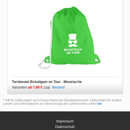
Turnbeutel Bräutigam on Tour - Moustache
Varianten
ab 7,90 €
zzgl.
Versand
* Gilt für Lieferungen nach Deutschland bei Standardversand. Lieferzeiten für andere
Länder und Informationen zur Berechnung des Liefertermins siehe
hier
.
Impressum
Datenschutz