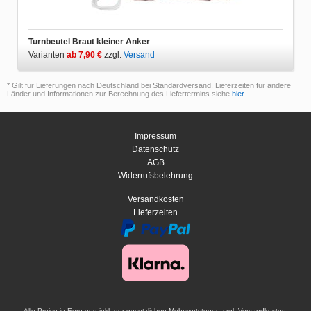
Turnbeutel Braut kleiner Anker
Varianten
ab 7,90 €
zzgl.
Versand
* Gilt für Lieferungen nach Deutschland bei Standardversand. Lieferzeiten für andere
Länder und Informationen zur Berechnung des Liefertermins siehe
hier
.
Impressum
Datenschutz
AGB
Widerrufsbelehrung
Versandkosten
Lieferzeiten
Alle Preise in Euro und inkl. der gesetzlichen Mehrwertsteuer, zzgl. Versandkosten.