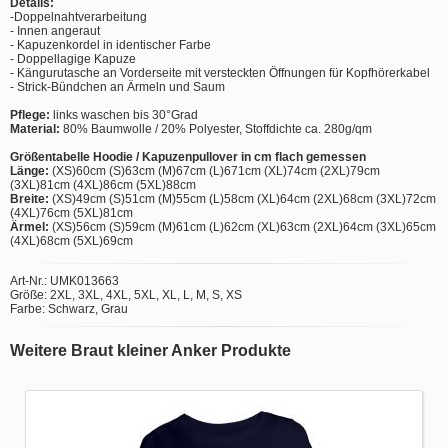
Details:
-Doppelnahtverarbeitung
- Innen angeraut
- Kapuzenkordel in identischer Farbe
- Doppellagige Kapuze
- Kängurutasche an Vorderseite mit versteckten Öffnungen für Kopfhörerkabel
- Strick-Bündchen an Ärmeln und Saum
Pflege:
links waschen bis 30°Grad
Material:
80% Baumwolle / 20% Polyester, Stoffdichte ca. 280g/qm
Größentabelle Hoodie / Kapuzenpullover in cm flach gemessen
Länge:
(XS)60cm (S)63cm (M)67cm (L)671cm (XL)74cm (2XL)79cm
(3XL)81cm (4XL)86cm (5XL)88cm
Breite:
(XS)49cm (S)51cm (M)55cm (L)58cm (XL)64cm (2XL)68cm (3XL)72cm
(4XL)76cm (5XL)81cm
Ärmel:
(XS)56cm (S)59cm (M)61cm (L)62cm (XL)63cm (2XL)64cm (3XL)65cm
(4XL)68cm (5XL)69cm
Art-Nr.: UMK013663
Größe: 2XL, 3XL, 4XL, 5XL, XL, L, M, S, XS
Farbe: Schwarz, Grau
Weitere Braut kleiner Anker Produkte