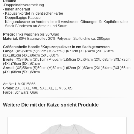
Details:
-Doppelnahtverarbeitung
- Innen angeraut
- Kapuzenkordel in identischer Farbe
- Doppellagige Kapuze
- Kängurutasche an Vorderseite mit versteckten Öffnungen für Kopfhörerkabel
- Strick-Bündchen an Ärmeln und Saum
Pflege:
links waschen bis 30°Grad
Material:
80% Baumwolle / 20% Polyester, Stoffdichte ca. 280g/qm
Größentabelle Hoodie / Kapuzenpullover in cm flach gemessen
Länge:
(XS)60cm (S)63cm (M)67cm (L)671cm (XL)74cm (2XL)79cm
(3XL)81cm (4XL)86cm (5XL)88cm
Breite:
(XS)49cm (S)51cm (M)55cm (L)58cm (XL)64cm (2XL)68cm (3XL)72cm
(4XL)76cm (5XL)81cm
Ärmel:
(XS)56cm (S)59cm (M)61cm (L)62cm (XL)63cm (2XL)64cm (3XL)65cm
(4XL)68cm (5XL)69cm
Art-Nr.: UMK015866
Größe: 2XL, 3XL, 4XL, 5XL, XL, L, M, S, XS
Farbe: Schwarz, Grau
Weitere Die mit der Katze spricht Produkte