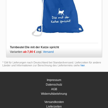
Turnbeutel Die mit der Katze spricht
Varianten
ab 7,90 €
zzgl.
Versand
* Gilt für Lieferungen nach Deutschland bei Standardversand. Lieferzeiten für andere
Länder und Informationen zur Berechnung des Liefertermins siehe
hier
.
Impressum
Datenschutz
AGB
Widerrufsbelehrung
Versandkosten
Lieferzeiten