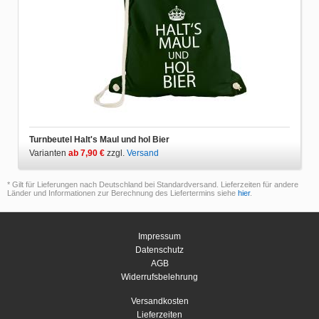
Turnbeutel Halt's Maul und hol Bier
Varianten
ab 7,90 €
zzgl.
Versand
* Gilt für Lieferungen nach Deutschland bei Standardversand. Lieferzeiten für andere
Länder und Informationen zur Berechnung des Liefertermins siehe
hier
.
Impressum
Datenschutz
AGB
Widerrufsbelehrung
Versandkosten
Lieferzeiten