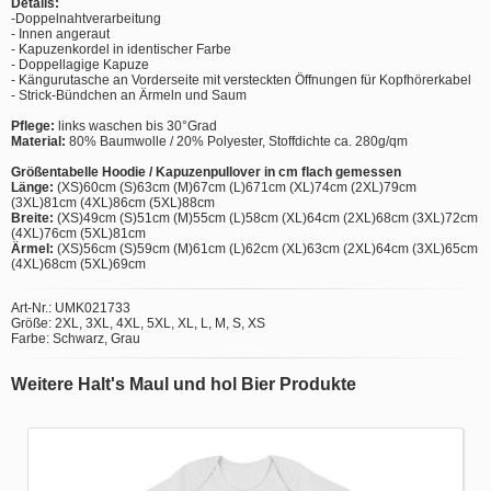
Details:
-Doppelnahtverarbeitung
- Innen angeraut
- Kapuzenkordel in identischer Farbe
- Doppellagige Kapuze
- Kängurutasche an Vorderseite mit versteckten Öffnungen für Kopfhörerkabel
- Strick-Bündchen an Ärmeln und Saum
Pflege:
links waschen bis 30°Grad
Material:
80% Baumwolle / 20% Polyester, Stoffdichte ca. 280g/qm
Größentabelle Hoodie / Kapuzenpullover in cm flach gemessen
Länge:
(XS)60cm (S)63cm (M)67cm (L)671cm (XL)74cm (2XL)79cm
(3XL)81cm (4XL)86cm (5XL)88cm
Breite:
(XS)49cm (S)51cm (M)55cm (L)58cm (XL)64cm (2XL)68cm (3XL)72cm
(4XL)76cm (5XL)81cm
Ärmel:
(XS)56cm (S)59cm (M)61cm (L)62cm (XL)63cm (2XL)64cm (3XL)65cm
(4XL)68cm (5XL)69cm
Art-Nr.: UMK021733
Größe: 2XL, 3XL, 4XL, 5XL, XL, L, M, S, XS
Farbe: Schwarz, Grau
Weitere Halt's Maul und hol Bier Produkte