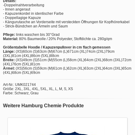
Details:
-Doppelnahtverarbeitung
- Innen angeraut
- Kapuzenkordel in identischer Farbe
- Doppellagige Kapuze
- Kängurutasche an Vorderseite mit versteckten Öffnungen für Kopfhörerkabel
- Strick-Bündchen an Ärmeln und Saum
Pflege:
links waschen bis 30°Grad
Material:
80% Baumwolle / 20% Polyester, Stoffdichte ca. 280g/qm
Größentabelle Hoodie / Kapuzenpullover in cm flach gemessen
Länge:
(XS)60cm (S)63cm (M)67cm (L)671cm (XL)74cm (2XL)79cm
(3XL)81cm (4XL)86cm (5XL)88cm
Breite:
(XS)49cm (S)51cm (M)55cm (L)58cm (XL)64cm (2XL)68cm (3XL)72cm
(4XL)76cm (5XL)81cm
Ärmel:
(XS)56cm (S)59cm (M)61cm (L)62cm (XL)63cm (2XL)64cm (3XL)65cm
(4XL)68cm (5XL)69cm
Art-Nr.: UMK021744
Größe: 2XL, 3XL, 4XL, 5XL, XL, L, M, S, XS
Farbe: Schwarz, Grau
Weitere Hamburg Chemie Produkte