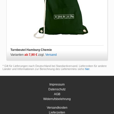
Turnbeutel Hamburg Chemie
Varianten
ab 7,90 €
zzgl.
Versand
* Gilt für Lieferungen nach Deutschland bei Standardversand. Lieferzeiten für andere
Länder und Informationen zur Berechnung des Liefertermins siehe
hier
.
Impressum
Datenschutz
AGB
Widerrufsbelehrung
Versandkosten
Lieferzeiten