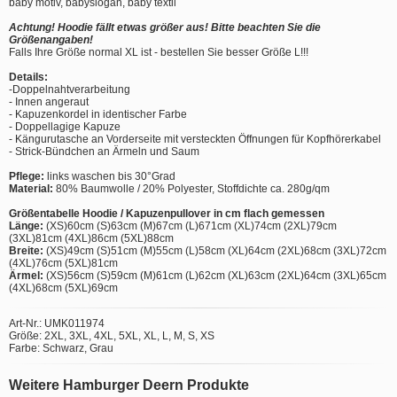
baby motiv, babyslogan, baby textil
Achtung! Hoodie fällt etwas größer aus! Bitte beachten Sie die
Größenangaben!
Falls Ihre Größe normal XL ist - bestellen Sie besser Größe L!!!
Details:
-Doppelnahtverarbeitung
- Innen angeraut
- Kapuzenkordel in identischer Farbe
- Doppellagige Kapuze
- Kängurutasche an Vorderseite mit versteckten Öffnungen für Kopfhörerkabel
- Strick-Bündchen an Ärmeln und Saum
Pflege:
links waschen bis 30°Grad
Material:
80% Baumwolle / 20% Polyester, Stoffdichte ca. 280g/qm
Größentabelle Hoodie / Kapuzenpullover in cm flach gemessen
Länge:
(XS)60cm (S)63cm (M)67cm (L)671cm (XL)74cm (2XL)79cm
(3XL)81cm (4XL)86cm (5XL)88cm
Breite:
(XS)49cm (S)51cm (M)55cm (L)58cm (XL)64cm (2XL)68cm (3XL)72cm
(4XL)76cm (5XL)81cm
Ärmel:
(XS)56cm (S)59cm (M)61cm (L)62cm (XL)63cm (2XL)64cm (3XL)65cm
(4XL)68cm (5XL)69cm
Art-Nr.: UMK011974
Größe: 2XL, 3XL, 4XL, 5XL, XL, L, M, S, XS
Farbe: Schwarz, Grau
Weitere Hamburger Deern Produkte