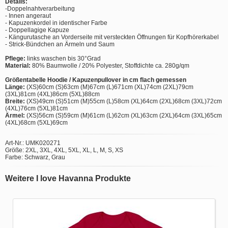
Details:
-Doppelnahtverarbeitung
- Innen angeraut
- Kapuzenkordel in identischer Farbe
- Doppellagige Kapuze
- Kängurutasche an Vorderseite mit versteckten Öffnungen für Kopfhörerkabel
- Strick-Bündchen an Ärmeln und Saum
Pflege:
links waschen bis 30°Grad
Material:
80% Baumwolle / 20% Polyester, Stoffdichte ca. 280g/qm
Größentabelle Hoodie / Kapuzenpullover in cm flach gemessen
Länge:
(XS)60cm (S)63cm (M)67cm (L)671cm (XL)74cm (2XL)79cm
(3XL)81cm (4XL)86cm (5XL)88cm
Breite:
(XS)49cm (S)51cm (M)55cm (L)58cm (XL)64cm (2XL)68cm (3XL)72cm
(4XL)76cm (5XL)81cm
Ärmel:
(XS)56cm (S)59cm (M)61cm (L)62cm (XL)63cm (2XL)64cm (3XL)65cm
(4XL)68cm (5XL)69cm
Art-Nr.: UMK020271
Größe: 2XL, 3XL, 4XL, 5XL, XL, L, M, S, XS
Farbe: Schwarz, Grau
Weitere I love Havanna Produkte