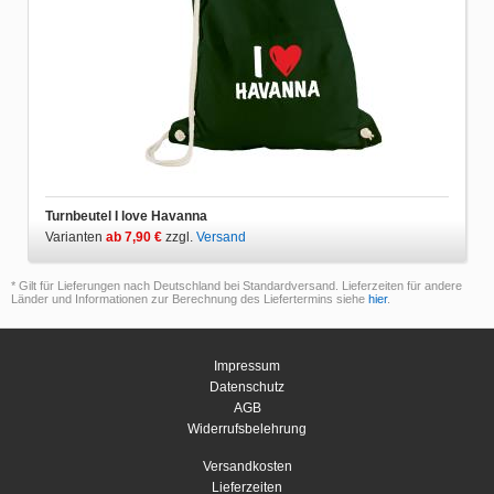
Turnbeutel I love Havanna
Varianten
ab 7,90 €
zzgl.
Versand
* Gilt für Lieferungen nach Deutschland bei Standardversand. Lieferzeiten für andere
Länder und Informationen zur Berechnung des Liefertermins siehe
hier
.
Impressum
Datenschutz
AGB
Widerrufsbelehrung
Versandkosten
Lieferzeiten