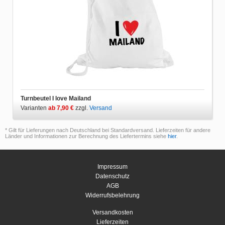
Turnbeutel I love Mailand
Varianten
ab 7,90 €
zzgl.
Versand
* Gilt für Lieferungen nach Deutschland bei Standardversand. Lieferzeiten für andere
Länder und Informationen zur Berechnung des Liefertermins siehe
hier
.
Impressum
Datenschutz
AGB
Widerrufsbelehrung
Versandkosten
Lieferzeiten