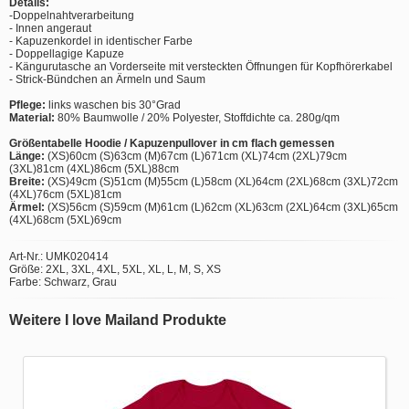
Details:
-Doppelnahtverarbeitung
- Innen angeraut
- Kapuzenkordel in identischer Farbe
- Doppellagige Kapuze
- Kängurutasche an Vorderseite mit versteckten Öffnungen für Kopfhörerkabel
- Strick-Bündchen an Ärmeln und Saum
Pflege:
links waschen bis 30°Grad
Material:
80% Baumwolle / 20% Polyester, Stoffdichte ca. 280g/qm
Größentabelle Hoodie / Kapuzenpullover in cm flach gemessen
Länge:
(XS)60cm (S)63cm (M)67cm (L)671cm (XL)74cm (2XL)79cm
(3XL)81cm (4XL)86cm (5XL)88cm
Breite:
(XS)49cm (S)51cm (M)55cm (L)58cm (XL)64cm (2XL)68cm (3XL)72cm
(4XL)76cm (5XL)81cm
Ärmel:
(XS)56cm (S)59cm (M)61cm (L)62cm (XL)63cm (2XL)64cm (3XL)65cm
(4XL)68cm (5XL)69cm
Art-Nr.: UMK020414
Größe: 2XL, 3XL, 4XL, 5XL, XL, L, M, S, XS
Farbe: Schwarz, Grau
Weitere I love Mailand Produkte