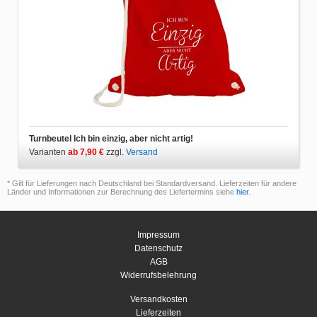
Turnbeutel Ich bin einzig, aber nicht artig!
Varianten
ab 7,90 €
zzgl.
Versand
* Gilt für Lieferungen nach Deutschland bei Standardversand. Lieferzeiten für andere
Länder und Informationen zur Berechnung des Liefertermins siehe
hier
.
Impressum
Datenschutz
AGB
Widerrufsbelehrung
Versandkosten
Lieferzeiten