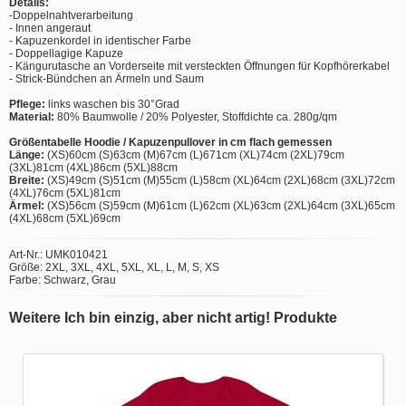
Details:
-Doppelnahtverarbeitung
- Innen angeraut
- Kapuzenkordel in identischer Farbe
- Doppellagige Kapuze
- Kängurutasche an Vorderseite mit versteckten Öffnungen für Kopfhörerkabel
- Strick-Bündchen an Ärmeln und Saum
Pflege:
links waschen bis 30°Grad
Material:
80% Baumwolle / 20% Polyester, Stoffdichte ca. 280g/qm
Größentabelle Hoodie / Kapuzenpullover in cm flach gemessen
Länge:
(XS)60cm (S)63cm (M)67cm (L)671cm (XL)74cm (2XL)79cm
(3XL)81cm (4XL)86cm (5XL)88cm
Breite:
(XS)49cm (S)51cm (M)55cm (L)58cm (XL)64cm (2XL)68cm (3XL)72cm
(4XL)76cm (5XL)81cm
Ärmel:
(XS)56cm (S)59cm (M)61cm (L)62cm (XL)63cm (2XL)64cm (3XL)65cm
(4XL)68cm (5XL)69cm
Art-Nr.: UMK010421
Größe: 2XL, 3XL, 4XL, 5XL, XL, L, M, S, XS
Farbe: Schwarz, Grau
Weitere Ich bin einzig, aber nicht artig! Produkte