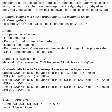
hamburger deern, plattdeutsch, nordisch, norden, nördlich, baumwolle, ökotex,
moin, moinsen, moinchen, exilhamburger, babybody, babyshirt, babyartikel,
baby motiv, babyslogan, baby textil, heimweh, ahoi, küste, möwe, meer, ozean
Achtung! Hoodie fällt etwas größer aus! Bitte beachten Sie die
Größenangaben!
Falls Ihre Größe normal XL ist - bestellen Sie besser Größe L!!!
Details:
-Doppelnahtverarbeitung
- Innen angeraut
- Kapuzenkordel in identischer Farbe
- Doppellagige Kapuze
- Kängurutasche an Vorderseite mit versteckten Öffnungen für Kopfhörerkabel
- Strick-Bündchen an Ärmeln und Saum
Pflege:
links waschen bis 30°Grad
Material:
80% Baumwolle / 20% Polyester, Stoffdichte ca. 280g/qm
Größentabelle Hoodie / Kapuzenpullover in cm flach gemessen
Länge:
(XS)60cm (S)63cm (M)67cm (L)671cm (XL)74cm (2XL)79cm
(3XL)81cm (4XL)86cm (5XL)88cm
Breite:
(XS)49cm (S)51cm (M)55cm (L)58cm (XL)64cm (2XL)68cm (3XL)72cm
(4XL)76cm (5XL)81cm
Ärmel:
(XS)56cm (S)59cm (M)61cm (L)62cm (XL)63cm (2XL)64cm (3XL)65cm
(4XL)68cm (5XL)69cm
Art-Nr.: UMK009737
Größe: 2XL, 3XL, 4XL, 5XL, XL, L, M, S, XS
Farbe: Schwarz, Grau