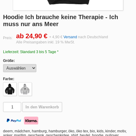
Hoodie Ich brauche keine Therapie - Ich
muss nur ans Meer
ab 24,90 €
+ 4,90 €
Versand
nach Deutschland
Preis:
Alle Preisangaben inkl. 19 % MwSt.
Lieferzeit: Standard 3 bis 5 Tage *
Größe:
Farbe:
In den Warenkorb
deern, mädchen, hamburg, hamburger, öko, öko tex, bio, kids, kinder, motiv,
anker, maritim, geschenk, geschenkidee, shirt, beutel, hoodie, pullover,