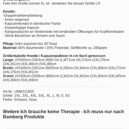
Falls Ihre Größe normal XL ist - bestellen Sie besser Größe L!!!
Details:
-Doppelnahtverarbeitung
- Innen angeraut
- Kapuzenkordel in identischer Farbe
- Doppellagige Kapuze
- Kängurutasche an Vorderseite mit versteckten Öffnungen für Kopfhörerkabel
- Strick-Bündchen an Ärmeln und Saum
Pflege:
links waschen bis 30°Grad
Material:
80% Baumwolle / 20% Polyester, Stoffdichte ca. 280g/qm
Größentabelle Hoodie / Kapuzenpullover in cm flach gemessen
Länge:
(XS)60cm (S)63cm (M)67cm (L)671cm (XL)74cm (2XL)79cm
(3XL)81cm (4XL)86cm (5XL)88cm
Breite:
(XS)49cm (S)51cm (M)55cm (L)58cm (XL)64cm (2XL)68cm (3XL)72cm
(4XL)76cm (5XL)81cm
Ärmel:
(XS)56cm (S)59cm (M)61cm (L)62cm (XL)63cm (2XL)64cm (3XL)65cm
(4XL)68cm (5XL)69cm
Art-Nr.: UMK011855
Größe: 2XL, 3XL, 4XL, 5XL, XL, L, M, S, XS
Farbe: Schwarz, Grau
Weitere Ich brauche keine Therapie - Ich muss nur nach
Bamberg Produkte