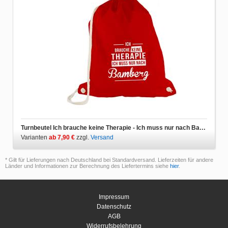
Turnbeutel Ich brauche keine Therapie - Ich muss nur nach Bamberg
Varianten
ab 7,90 €
zzgl.
Versand
* Gilt für Lieferungen nach Deutschland bei Standardversand. Lieferzeiten für andere
Länder und Informationen zur Berechnung des Liefertermins siehe
hier
.
Impressum
Datenschutz
AGB
Widerrufsbelehrung