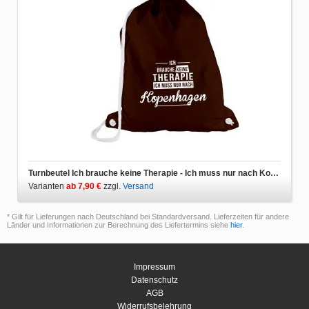
Turnbeutel Ich brauche keine Therapie - Ich muss nur nach Kopenhagen
Varianten
ab 7,90 €
zzgl.
Versand
* Gilt für Lieferungen nach Deutschland bei Standardversand. Lieferzeiten für andere
Länder und Informationen zur Berechnung des Liefertermins siehe
hier
.
Impressum
Datenschutz
AGB
Widerrufsbelehrung