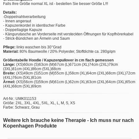
Falls Ihre Größe normal XL ist - bestellen Sie besser Größe L!!!
Details:
-Doppelnahtverarbeitung
- Innen angeraut
- Kapuzenkordel in identischer Farbe
- Doppellagige Kapuze
- Kängurutasche an Vorderseite mit versteckten Öffnungen für Kopfhörerkabel
- Strick-Bündchen an Ärmeln und Saum
Pflege:
links waschen bis 30°Grad
Material:
80% Baumwolle / 20% Polyester, Stoffdichte ca. 280g/qm
Größentabelle Hoodie / Kapuzenpullover in cm flach gemessen
Länge:
(XS)60cm (S)63cm (M)67cm (L)671cm (XL)74cm (2XL)79cm
(3XL)81cm (4XL)86cm (5XL)88cm
Breite:
(XS)49cm (S)51cm (M)55cm (L)58cm (XL)64cm (2XL)68cm (3XL)72cm
(4XL)76cm (5XL)81cm
Ärmel:
(XS)56cm (S)59cm (M)61cm (L)62cm (XL)63cm (2XL)64cm (3XL)65cm
(4XL)68cm (5XL)69cm
Art-Nr.: UMK011153
Größe: 2XL, 3XL, 4XL, 5XL, XL, L, M, S, XS
Farbe: Schwarz, Grau
Weitere Ich brauche keine Therapie - Ich muss nur nach
Kopenhagen Produkte