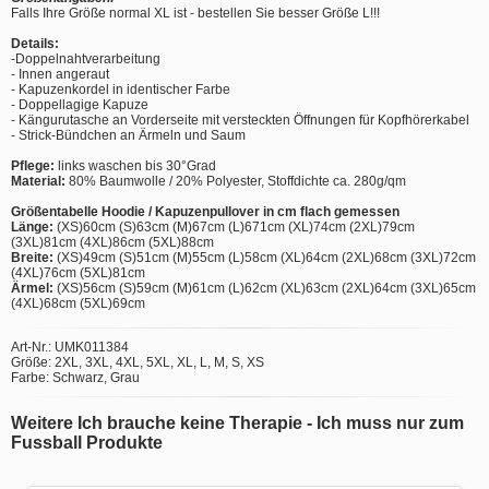
Falls Ihre Größe normal XL ist - bestellen Sie besser Größe L!!!
Details:
-Doppelnahtverarbeitung
- Innen angeraut
- Kapuzenkordel in identischer Farbe
- Doppellagige Kapuze
- Kängurutasche an Vorderseite mit versteckten Öffnungen für Kopfhörerkabel
- Strick-Bündchen an Ärmeln und Saum
Pflege:
links waschen bis 30°Grad
Material:
80% Baumwolle / 20% Polyester, Stoffdichte ca. 280g/qm
Größentabelle Hoodie / Kapuzenpullover in cm flach gemessen
Länge:
(XS)60cm (S)63cm (M)67cm (L)671cm (XL)74cm (2XL)79cm
(3XL)81cm (4XL)86cm (5XL)88cm
Breite:
(XS)49cm (S)51cm (M)55cm (L)58cm (XL)64cm (2XL)68cm (3XL)72cm
(4XL)76cm (5XL)81cm
Ärmel:
(XS)56cm (S)59cm (M)61cm (L)62cm (XL)63cm (2XL)64cm (3XL)65cm
(4XL)68cm (5XL)69cm
Art-Nr.: UMK011384
Größe: 2XL, 3XL, 4XL, 5XL, XL, L, M, S, XS
Farbe: Schwarz, Grau
Weitere Ich brauche keine Therapie - Ich muss nur zum
Fussball Produkte