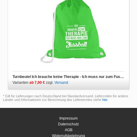
Turnbeutel Ich brauche keine Therapie - Ich muss nur zum Fussball
Varianten
ab 7,90 €
zzgl.
Versand
* Gilt für Lieferungen nach Deutschland bei Standardversand. Lieferzeiten für andere
Länder und Informationen zur Berechnung des Liefertermins siehe
hier
.
Impressum
Datenschutz
AGB
Widerrufsbelehrung